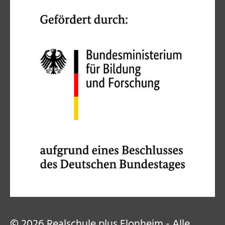
© 2026 Realschule plus Flonheim - Alle