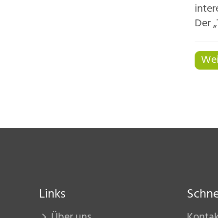
inter
Der „
Wei
Links
Schnel
Über uns
Konta