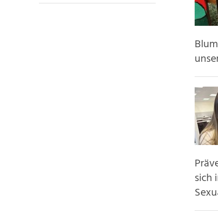
Blume
unse
Präv
sich
Sexua