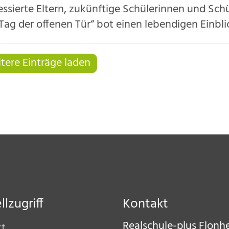
essierte Eltern, zukünftige Schülerinnen und Sch
Tag der offenen Tür“ bot einen lebendigen Einblic
tere Einträge laden
lzugriff
Kontakt
Realschule-plus Flonh
kt