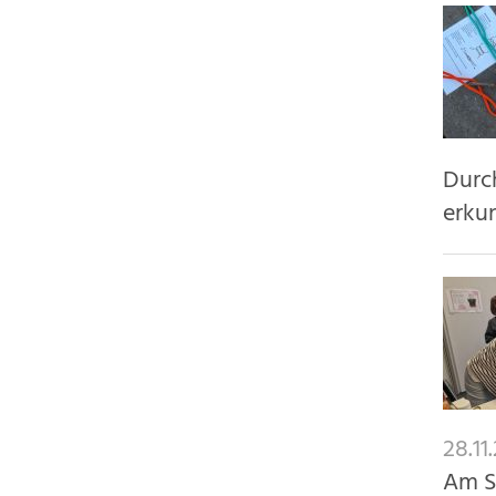
Durc
erku
28.11
Am Sa